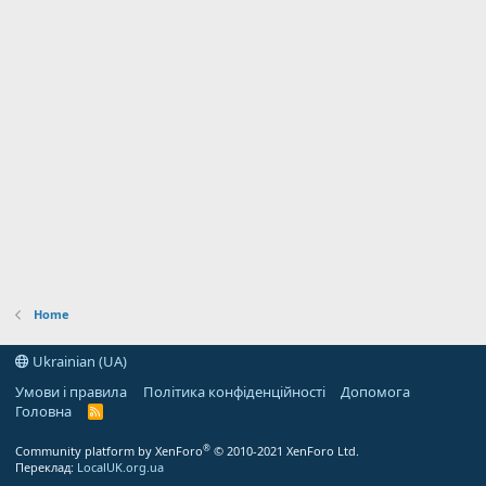
Home
Ukrainian (UA)
Умови і правила
Політика конфіденційності
Допомога
Головна
R
S
S
®
Community platform by XenForo
© 2010-2021 XenForo Ltd.
Переклад:
LocalUK.org.ua