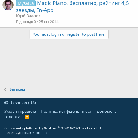
Magic Piano, бесплатно, рейтинг 4,5
Музыка
звезды, In-App
Юрій Власюк
Відповіді
0
25 січ 2014
You must log in or register to post here.
Батькам
Ukrainian (UA)
Умови і правила
Політика конфіденційності
Допомога
Головна
R
S
S
®
Community platform by XenForo
© 2010-2021 XenForo Ltd.
Переклад:
LocalUK.org.ua