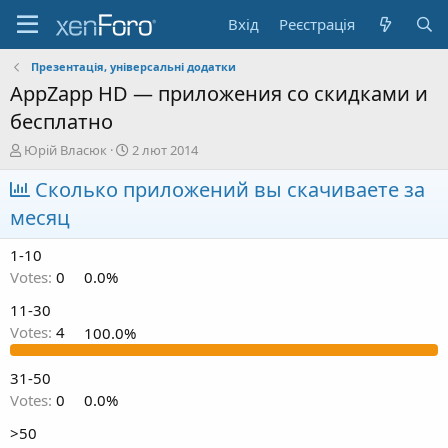
Вхід
Реєстрація
Презентація, універсальні додатки
AppZapp HD — приложения со скидками и
бесплатно
А
Д
Юрій Власюк
2 лют 2014
в
а
т
Сколько приложений вы скачиваете за
т
о
а
месяц
р
с
т
т
1-10
е
в
м
о
Votes:
0
0.0%
и
р
11-30
е
н
Votes:
4
100.0%
н
я
31-50
Votes:
0
0.0%
>50