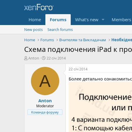
Home
Forums
What's new
Members
New posts
Search forums
Home
Forums
Вчителям та Викладачам
Схема подключения iPad к про
А
Д
Anton
22 січ 2014
в
а
т
т
22 січ 2014
о
а
A
Более детально ознакомить
р
с
т
т
е
в
м
о
Anton
и
р
е
Moderator
н
Команда форуму
н
я